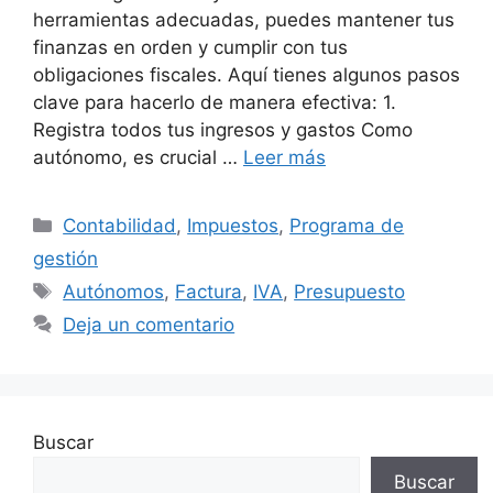
herramientas adecuadas, puedes mantener tus
finanzas en orden y cumplir con tus
obligaciones fiscales. Aquí tienes algunos pasos
clave para hacerlo de manera efectiva: 1.
Registra todos tus ingresos y gastos Como
autónomo, es crucial …
Leer más
Categorías
Contabilidad
,
Impuestos
,
Programa de
gestión
Etiquetas
Autónomos
,
Factura
,
IVA
,
Presupuesto
Deja un comentario
Buscar
Buscar