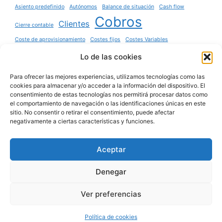
Asiento predefinido
Autónomos
Balance de situación
Cash flow
Cobros
Clientes
Cierre contable
Coste de aprovisionamiento
Costes fijos
Costes Variables
Cuadro de amortización
Descuento de efectos
Deudores
EBITDA
Lo de las cookies
Factura
Existencias
Financiación
Para ofrecer las mejores experiencias, utilizamos tecnologías como las
Gastos
cookies para almacenar y/o acceder a la información del dispositivo. El
Gasto de personal
Gastos fijos
Gastos Variables
consentimiento de estas tecnologías nos permitirá procesar datos como
IVA
el comportamiento de navegación o las identificaciones únicas en este
Ingresos
Inventario
Inversión
Nómina
sitio. No consentir o retirar el consentimiento, puede afectar
Pagos
negativamente a ciertas características y funciones.
Pasivo
Patrimonio neto
Presupuesto
Préstamo
Resultado
Resultado operativo
Aceptar
Ventas
Denegar
Ver preferencias
© 2026 Blog sobre Contabilidad y Análisis
• Creado
con
GeneratePress
Política de cookies