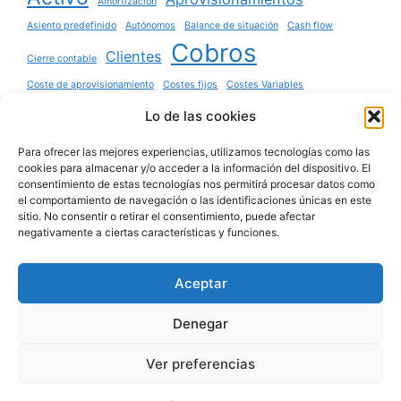
Amortización
Asiento predefinido
Autónomos
Balance de situación
Cash flow
Cobros
Clientes
Cierre contable
Coste de aprovisionamiento
Costes fijos
Costes Variables
Cuadro de amortización
Descuento de efectos
Deudores
EBITDA
Lo de las cookies
Factura
Existencias
Financiación
Para ofrecer las mejores experiencias, utilizamos tecnologías como las
Gastos
cookies para almacenar y/o acceder a la información del dispositivo. El
Gasto de personal
Gastos fijos
Gastos Variables
consentimiento de estas tecnologías nos permitirá procesar datos como
IVA
el comportamiento de navegación o las identificaciones únicas en este
Ingresos
Inventario
Inversión
Nómina
sitio. No consentir o retirar el consentimiento, puede afectar
Pagos
negativamente a ciertas características y funciones.
Pasivo
Patrimonio neto
Presupuesto
Préstamo
Resultado
Resultado operativo
Aceptar
Ventas
Denegar
Ver preferencias
© 2026 Blog sobre Contabilidad y Análisis
• Creado
con
GeneratePress